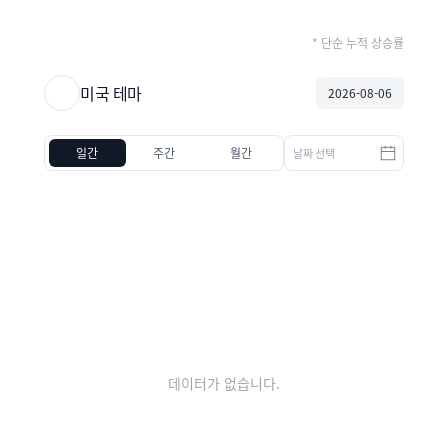
* 단순 누적 상승률
미국 테마
2026-08-06
일간
주간
월간
데이터가 없습니다.