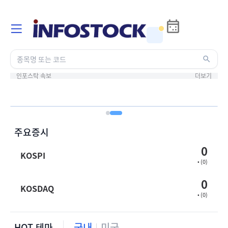
인포스탁 속보
더보기
‹
›
주요증시
0
KOSPI
•
(
0)
0
KOSDAQ
•
(
0)
국내
미국
HOT 테마