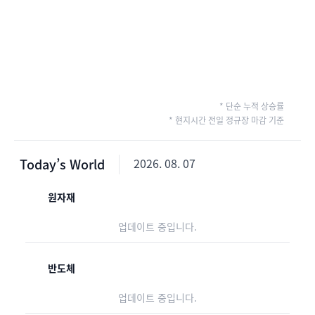
* 단순 누적 상승률
* 현지시간 전일 정규장 마감 기준
Today’s World
2026. 08. 07
원자재
업데이트 중입니다.
반도체
업데이트 중입니다.