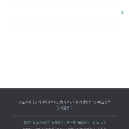
1
인포스탁데일리
개인정보취급방침
운영자윤리강령
청소년보호정책
공식블로그
경기도 성남시 분당구 정자일로 1 코오롱트리폴리스 C동 3203호