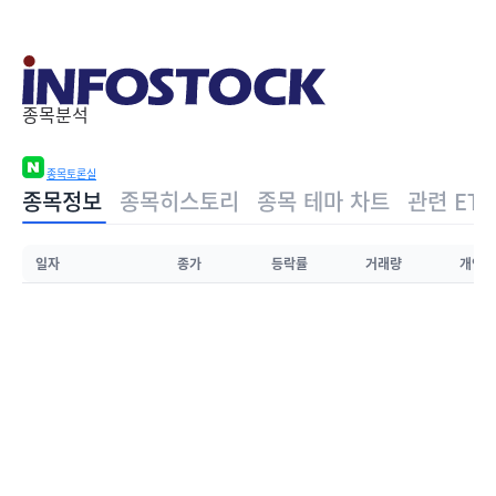
종목분석
종목토론실
종목정보
종목히스토리
종목 테마 차트
관련 ETF
일자
종가
등락률
거래량
개인