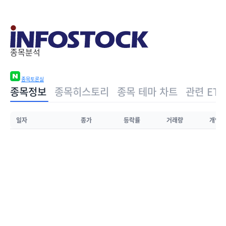
종목분석
종목토론실
종목정보
종목히스토리
종목 테마 차트
관련 ETF
일자
종가
등락률
거래량
개인