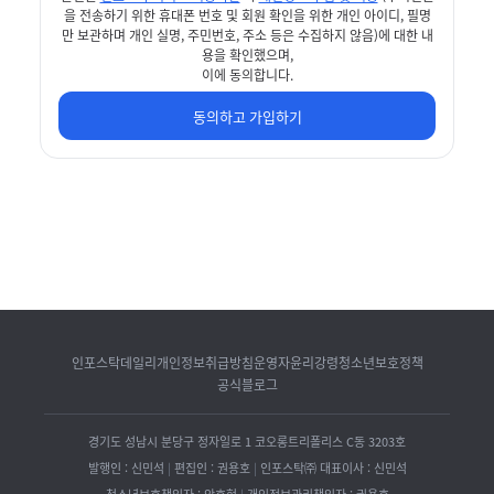
을 전송하기 위한 휴대폰 번호 및 회원 확인을 위한 개인 아이디, 필명
만 보관하며 개인 실명, 주민번호, 주소 등은 수집하지 않음)에 대한 내
용을 확인했으며,
이에 동의합니다.
동의하고 가입하기
인포스탁데일리
개인정보취급방침
운영자윤리강령
청소년보호정책
공식블로그
경기도 성남시 분당구 정자일로 1 코오롱트리폴리스 C동 3203호
발행인 : 신민석
|
편집인 : 권용호
|
인포스탁㈜ 대표이사 : 신민석